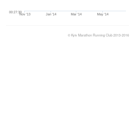
00:27:30
Nov '13
Jan '14
Mar '14
May '14
© Kyiv Marathon Running Club 2013-2016