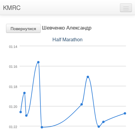
KMRC
Хлопці
Шевченко Александр
Повернутися
Дівчата
Half Marathon
Рекорди клуба
01:14
Марафонці
Події
01:16
Знайшли помилку?
01:18
Пропозиції
01:20
01:22