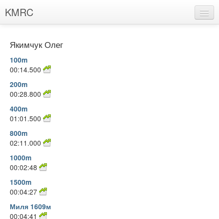
KMRC
Хлопці
Якимчук Олег
Дівчата
100m
00:14.500
Рекорди клуба
200m
Марафонці
00:28.800
400m
Події
01:01.500
Знайшли помилку?
800m
02:11.000
Пропозиції
1000m
00:02:48
1500m
00:04:27
Миля 1609м
00:04:41