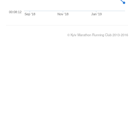
00:08:12
Sep '18
Nov '18
Jan '19
© Kyiv Marathon Running Club 2013-2016