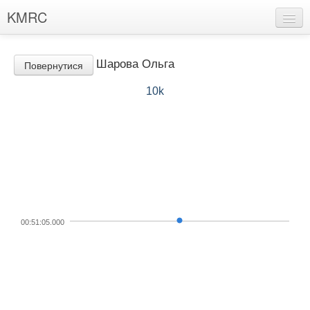
KMRC
Хлопці
Шарова Ольга
Повернутися
Дівчата
10k
Рекорди клуба
Марафонці
Події
Знайшли помилку?
Пропозиції
00:51:05.000