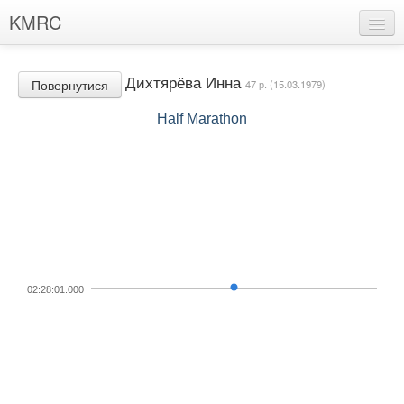
KMRC
Хлопці
Дихтярёва Инна
Повернутися
47 р. (15.03.1979)
Дівчата
Half Marathon
Рекорди клуба
Марафонці
Події
Знайшли помилку?
Пропозиції
02:28:01.000